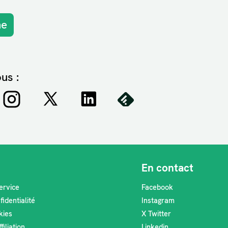
ne
us :
En contact
ervice
Facebook
fidentialité
Instagram
kies
X Twitter
iliation
Linkedin