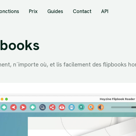
onctions
Prix
Guides
Contact
API
pbooks
ent, n´importe où, et lis facilement des flipbooks hor