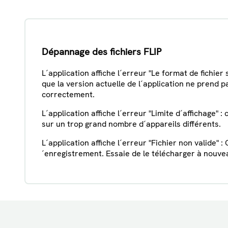
Dépannage des fichiers FLIP
L´application affiche l´erreur "Le format de fichier
que la version actuelle de l´application ne prend p
correctement.
L´application affiche l´erreur "Limite d´affichage" :
sur un trop grand nombre d´appareils différents.
L´application affiche l´erreur "Fichier non valide" 
´enregistrement. Essaie de le télécharger à nouvea