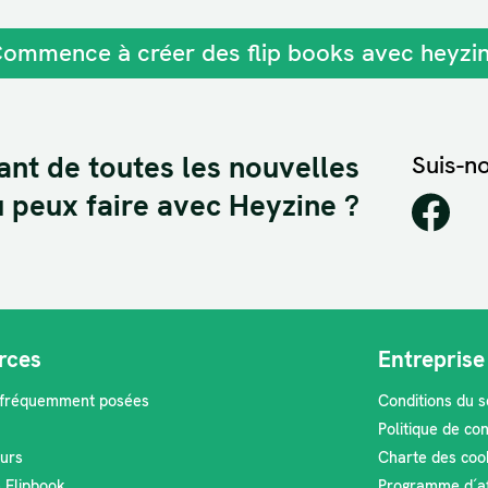
ommence à créer des flip books avec heyzi
ant de toutes les nouvelles
Suis-no
 peux faire avec Heyzine ?
rces
Entreprise
 fréquemment posées
Conditions du s
Politique de con
urs
Charte des coo
n Flipbook
Programme d´aff