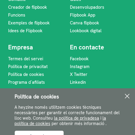
Creador de flipbook
Desenvolupadors
Funcions
Flipbook App
Exemples de flipbook
Canva flipbook
Idees de Flipbook
Lookbook digital
Empresa
En contacte
Termes del servei
Facebook
Política de privacitat
Instagram
Política de cookies
X Twitter
Programa d´afiliats
Linkedin
Sobre nosaltres
RSS Feed
Política de cookies
support@heyzine.com
A heyzine només utilitzem cookies tècniques
necessàries per garantir el correcte funcionament del
lloc web. Consulteu
la política de privadesa
i
la
política de cookies
per obtenir més informació .