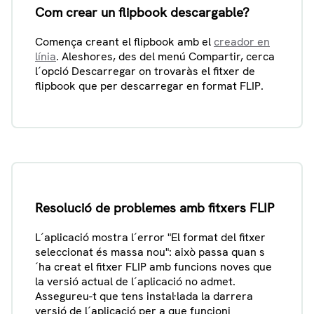
Com crear un flipbook descargable?
Comença creant el flipbook amb el
creador en
línia
. Aleshores, des del menú Compartir, cerca
l´opció Descarregar on trovaràs el fitxer de
flipbook que per descarregar en format FLIP.
Resolució de problemes amb fitxers FLIP
L´aplicació mostra l´error "El format del fitxer
seleccionat és massa nou": això passa quan s
´ha creat el fitxer FLIP amb funcions noves que
la versió actual de l´aplicació no admet.
Assegureu-t que tens instal·lada la darrera
versió de l´aplicació per a que funcioni