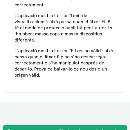
correctament.
L´aplicació mostra l´error "Límit de
visualitzacions": això passa quan el fitxer FLIP
té el mode de protecció habilitat per l´autor i s
´ha obert massa cops a massa dispositius
diferents.
L´aplicació mostra l´error "Fitxer no vàlid": això
passa quan el fitxer flip no s´ha descarregat
correctament o s´ha manipulat després de
desar-lo. Prova de baixar-lo de nou des d´un
origen vàlid.