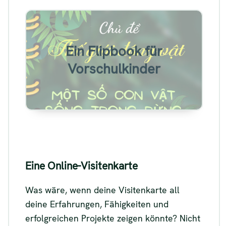
Beispiel für ein Flipbook für
Ein Flipbook für
Vorschulkinder
Vorschulkinder
Siehe
Eine Online-Visitenkarte
Was wäre, wenn deine Visitenkarte all
deine Erfahrungen, Fähigkeiten und
erfolgreichen Projekte zeigen könnte? Nicht