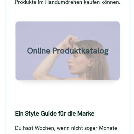
Produkte im Handumdrehen kaufen können.
Beispiel für den
Produktkatalog einer
Modemarke
Online Produktkatalog
Siehe
Ein Style Guide für die Marke
Du hast Wochen, wenn nicht sogar Monate