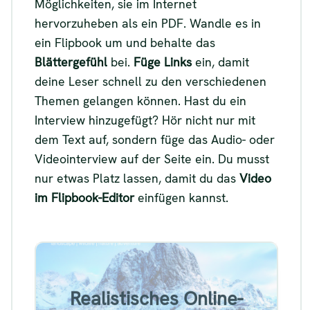
Möglichkeiten, sie im Internet
hervorzuheben als ein PDF. Wandle es in
ein Flipbook um und behalte das
Blättergefühl
bei.
Füge Links
ein, damit
deine Leser schnell zu den verschiedenen
Themen gelangen können. Hast du ein
Interview hinzugefügt? Hör nicht nur mit
dem Text auf, sondern füge das Audio- oder
Videointerview auf der Seite ein. Du musst
nur etwas Platz lassen, damit du das
Video
im Flipbook-Editor
einfügen kannst.
Flipbook-Beispiel für ein
Realistisches Online-
realistisches Online-Magazin